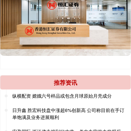
推荐资讯
纵横配资 嫦娥六号样品或包含月球原始月壳成分
日升鑫 胜宏科技盘中涨超6%创新高 公司称目前在手订
单饱满及业务进展顺利