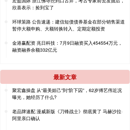
宏盈国际 浙江佛寺挖到口古井，考古专家前去发掘后，
欣喜表示：捡到宝了
环球策路 公告速递：建信短债债券基金在部分销售渠道
暂停大额申购、大额转换转入、定期定额投资
金港赢配资 兆日科技：7月9日融资买入454554万元，
融资融券余额332亿元
最新文章
聚宏鑫操盘 从“最美妲己”到“阶下囚”，62岁傅艺伟近况
曝光，她经历了什么?
老品牌速配 漫威新版《刀锋战士》彻底黄了 马赫沙拉·
阿里亲口确认