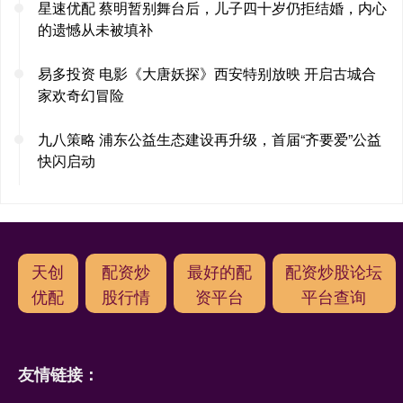
星速优配 蔡明暂别舞台后，儿子四十岁仍拒结婚，内心
的遗憾从未被填补
易多投资 电影《大唐妖探》西安特别放映 开启古城合
家欢奇幻冒险
九八策略 浦东公益生态建设再升级，首届“齐要爱”公益
快闪启动
天创
配资炒
最好的配
配资炒股论坛
优配
股行情
资平台
平台查询
友情链接：