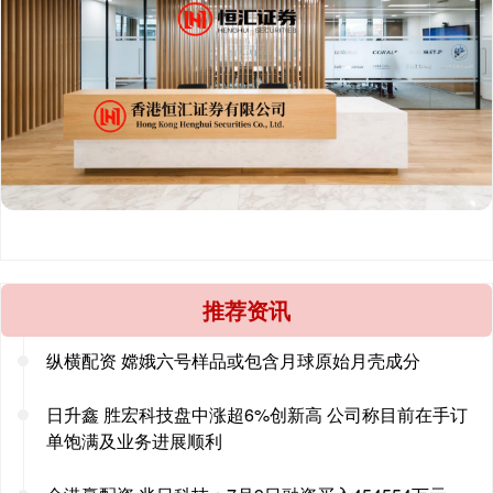
推荐资讯
纵横配资 嫦娥六号样品或包含月球原始月壳成分
日升鑫 胜宏科技盘中涨超6%创新高 公司称目前在手订
单饱满及业务进展顺利