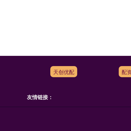
天创优配
配
友情链接：