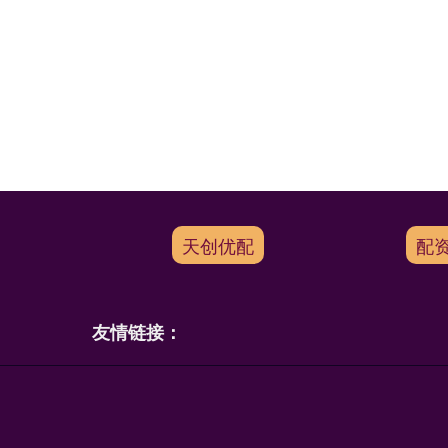
天创优配
配
友情链接：