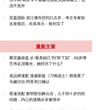
况不意外
宏盈国际 浙江佛寺挖到口古井，考古专家前
去发掘后，欣喜表示：捡到宝了
最新文章
聚宏鑫操盘 从“最美妲己”到“阶下囚”，62岁傅
艺伟近况曝光，她经历了什么?
老品牌速配 漫威新版《刀锋战士》彻底黄了
马赫沙拉·阿里亲口确认
星速优配 蔡明暂别舞台后，儿子四十岁仍拒
结婚，内心的遗憾从未被填补