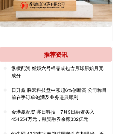
推荐资讯
纵横配资 嫦娥六号样品或包含月球原始月壳
成分
日升鑫 胜宏科技盘中涨超6%创新高 公司称目
前在手订单饱满及业务进展顺利
金港赢配资 兆日科技：7月9日融资买入
454554万元，融资融券余额332亿元
恒牛网 42岁李宇春嫁法国老头真相曝光，近