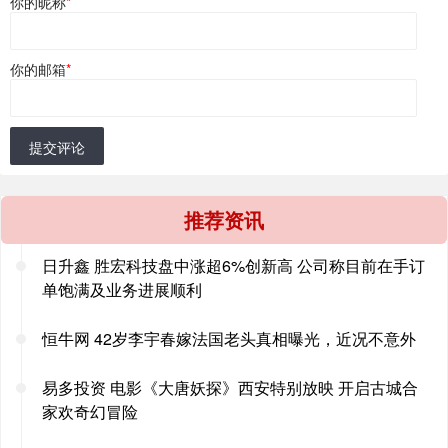
你的昵称
*
你的邮箱
*
提交评论
推荐资讯
日升鑫 胜宏科技盘中涨超6%创新高 公司称目前在手订
单饱满及业务进展顺利
恒牛网 42岁李宇春嫁法国老头真相曝光，近况不意外
易多投资 电影《大唐妖探》西安特别放映 开启古城合
家欢奇幻冒险