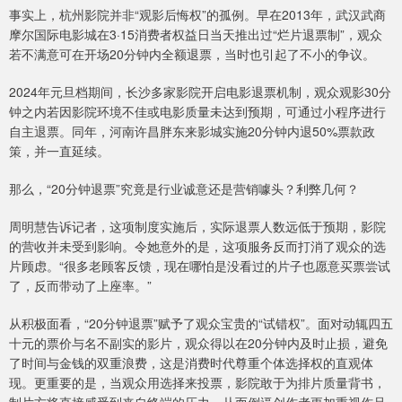
事实上，杭州影院并非“观影后悔权”的孤例。早在2013年，武汉武商
摩尔国际电影城在3·15消费者权益日当天推出过“烂片退票制”，观众
若不满意可在开场20分钟内全额退票，当时也引起了不小的争议。
2024年元旦档期间，长沙多家影院开启电影退票机制，观众观影30分
钟之内若因影院环境不佳或电影质量未达到预期，可通过小程序进行
自主退票。同年，河南许昌胖东来影城实施20分钟内退50%票款政
策，并一直延续。
那么，“20分钟退票”究竟是行业诚意还是营销噱头？利弊几何？
周明慧告诉记者，这项制度实施后，实际退票人数远低于预期，影院
的营收并未受到影响。令她意外的是，这项服务反而打消了观众的选
片顾虑。“很多老顾客反馈，现在哪怕是没看过的片子也愿意买票尝试
了，反而带动了上座率。”
从积极面看，“20分钟退票”赋予了观众宝贵的“试错权”。面对动辄四五
十元的票价与名不副实的影片，观众得以在20分钟内及时止损，避免
了时间与金钱的双重浪费，这是消费时代尊重个体选择权的直观体
现。更重要的是，当观众用选择来投票，影院敢于为排片质量背书，