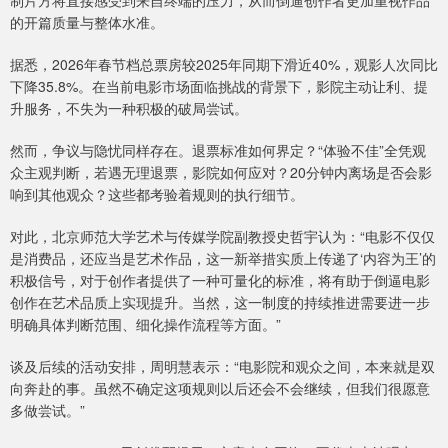
制片方将直接感受到来自终端的压力，从而倒逼创作者更加重视作品
的开篇质量与整体水准。
据悉，2026年春节档总票房较2025年同期下滑近40%，观影人次同比
下降35.8%。在当前电影市场面临挑战的背景下，影院主动让利、提
升服务，不失为一种积极的破局尝试。
然而，争议与隐忧同样存在。退票标准如何界定？“体验不佳”全凭观
众主观判断，若遇无理退票，影院如何应对？20分钟内离场是否会影
响到其他观众？这些都考验着规则的执行细节。
对此，北京师范大学艺术与传媒学院副教授史哲宇认为：“电影不仅仅
是消费品，还应当是艺术作品，这一新举措实质上传递了‘内容为王’的
积极信号，对于创作者提供了一种可量化的标准，将有助于‌倒逼电影
创作在艺术品质上实现提升‌。当然，这一制度的持续推进需要进一步
明确具体判断范围、细化操作流程等方面。”
谈及后续的活动安排，周明慧表示：“电影院和观众之间，本来就是双
向奔赴的事。虽然不确定这项规则以后还会不会继续，但我们很愿意
多做尝试。”