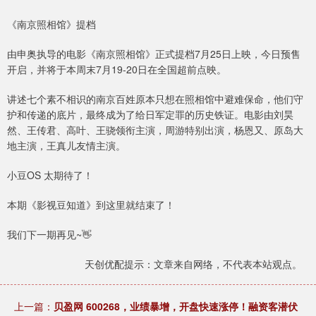
《南京照相馆》提档
由申奥执导的电影《南京照相馆》正式提档7月25日上映，今日预售
开启，并将于本周末7月19-20日在全国超前点映。
讲述七个素不相识的南京百姓原本只想在照相馆中避难保命，他们守
护和传递的底片，最终成为了给日军定罪的历史铁证。电影由刘昊
然、王传君、高叶、王骁领衔主演，周游特别出演，杨恩又、原岛大
地主演，王真儿友情主演。
小豆OS 太期待了！
本期《影视豆知道》到这里就结束了！
我们下一期再见~👋
天创优配提示：文章来自网络，不代表本站观点。
上一篇：
贝盈网 600268，业绩暴增，开盘快速涨停！融资客潜伏