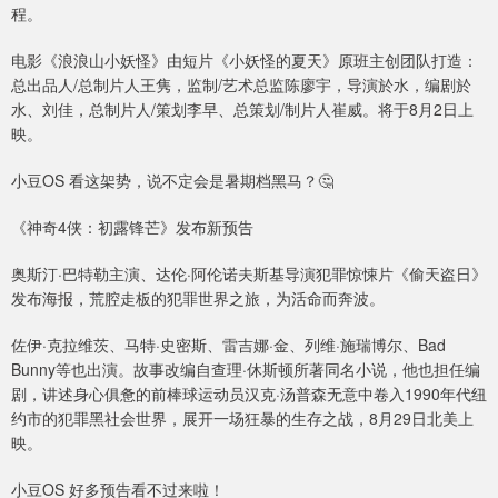
程。
电影《浪浪山小妖怪》由短片《小妖怪的夏天》原班主创团队打造：
总出品人/总制片人王隽，监制/艺术总监陈廖宇，导演於水，编剧於
水、刘佳，总制片人/策划李早、总策划/制片人崔威。将于8月2日上
映。
小豆OS 看这架势，说不定会是暑期档黑马？🤔
《神奇4侠：初露锋芒》发布新预告
奥斯汀·巴特勒主演、达伦·阿伦诺夫斯基导演犯罪惊悚片《偷天盗日》
发布海报，荒腔走板的犯罪世界之旅，为活命而奔波。
佐伊·克拉维茨、马特·史密斯、雷吉娜·金、列维·施瑞博尔、Bad
Bunny等也出演。故事改编自查理·休斯顿所著同名小说，他也担任编
剧，讲述身心俱惫的前棒球运动员汉克·汤普森无意中卷入1990年代纽
约市的犯罪黑社会世界，展开一场狂暴的生存之战，8月29日北美上
映。
小豆OS 好多预告看不过来啦！