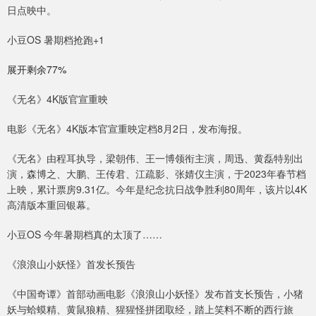
日点映中。
小豆OS 暑期档抢跑+1
展开剩余77%
《无名》4K版官宣重映
电影《无名》4K版本官宣重映定档8月2日，发布海报。
《无名》由程耳执导，梁朝伟、王一博领衔主演，周迅、黄磊特别出
演，森博之、大鹏、王传君、江疏影、张婧仪主演，于2023年春节档
上映，累计票房9.31亿。今年是纪念抗日战争胜利80周年，该片以4K
高清版本重回银幕。
小豆OS 今年暑期档真的太顶了……
《浪浪山小妖怪》首发长预告
《中国奇谭》首部动画电影《浪浪山小妖怪》发布首支长预告，小猪
妖与蛤蟆精、黄鼠狼精、猩猩怪拼团取经，踏上笑料不断的西行旅