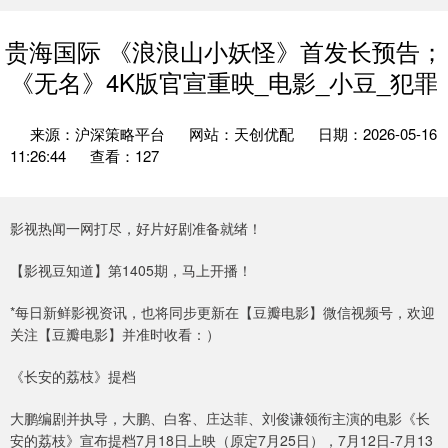
贵海国际 《浪浪山小妖怪》首发长预告；
《无名》4K版官宣重映_电影_小豆_犯罪
来源：沪深策略平台
网站：天创优配
日期：2026-05-16
11:26:44
查看：127
影视热闻一网打尽，好片好剧准备就绪！
【影视豆知道】第1405期，马上开播！
*每日新鲜影视资讯，也将同步更新在【豆瓣电影】微信视频号，欢迎
关注【豆瓣电影】并准时收看：）
《长安的荔枝》提档
大鹏编剧并执导，大鹏、白客、庄达菲、刘俊谦领衔主演的电影《长
安的荔枝》宣布提档7月18日上映（原定7月25日），7月12日-7月13