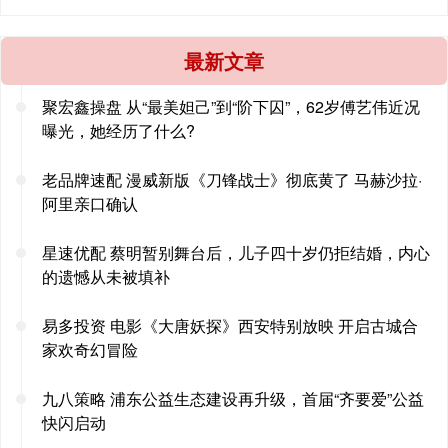
最新文章
聚宏鑫操盘 从“最美妲己”到“阶下囚”，62岁傅艺伟近况
曝光，她经历了什么?
老品牌速配 漫威新版《刀锋战士》彻底黄了 马赫沙拉·
阿里亲口确认
星速优配 蔡明暂别舞台后，儿子四十岁仍拒结婚，内心
的遗憾从未被填补
易多投资 电影《大唐妖探》西安特别放映 开启古城合
家欢奇幻冒险
九八策略 浦东公益生态建设再升级，首届“齐要爱”公益
快闪启动