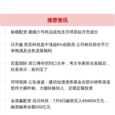
推荐资讯
纵横配资 嫦娥六号样品或包含月球原始月壳成分
日升鑫 胜宏科技盘中涨超6%创新高 公司称目前在手订
单饱满及业务进展顺利
宏盈国际 浙江佛寺挖到口古井，考古专家前去发掘后，
欣喜表示：捡到宝了
环球策路 公告速递：建信短债债券基金在部分销售渠道
暂停大额申购、大额转换转入、定期定额投资
金港赢配资 兆日科技：7月9日融资买入454554万元，
融资融券余额332亿元