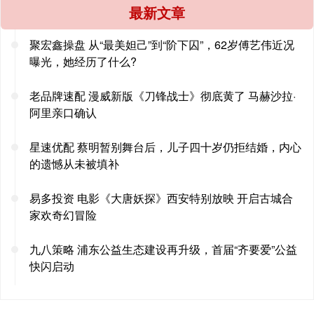
最新文章
聚宏鑫操盘 从“最美妲己”到“阶下囚”，62岁傅艺伟近况
曝光，她经历了什么?
老品牌速配 漫威新版《刀锋战士》彻底黄了 马赫沙拉·
阿里亲口确认
星速优配 蔡明暂别舞台后，儿子四十岁仍拒结婚，内心
的遗憾从未被填补
易多投资 电影《大唐妖探》西安特别放映 开启古城合
家欢奇幻冒险
九八策略 浦东公益生态建设再升级，首届“齐要爱”公益
快闪启动