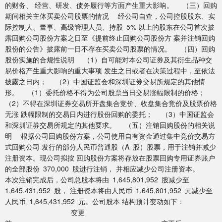
的财务、 经营、研发、债务履行等方面产生重大影响。 （三）回购
期间相关主体买卖公司股票的情况 经公司自查，公司控股股东、实
际控制人、董事、高级管理人员、持股 5% 以上的股东在公司首次披
露回购公司股份方案之日至《提前终止回购公司股份方 案并注销回购
股份的公告》披露前一日不存在买卖公司股票的情况。 （四）回购
股份实施的合规性说明 （1）自可能对本公司证券及其衍生品种交
易价格产生重大影响的重大事项 发生之日或者在决策过程中，至依法
披露之日内； （2）中国证监会和深圳证券交易所规定的其他情
形。 （1）委托价格不得为公司股票当日交易涨幅限制的价格；
（2）不得在深圳证券交易所开盘集合竞价、收盘集合竞价及股票价格
无涨 跌幅限制的交易日内进行股份回购的委托； （3）中国证监会
和深圳证券交易所规定的其他要求。 （五）注销回购股份的相关说
明 根据公司回购股份方案，公司使用自有资金通过集中竞价交易方
式回购公司 发行的部分人民币普通股（A 股）股票，用于注销并减少
注册资本。现公司拟按 回购股份方案将存放在股票回购专用证券账户
的全部股份 370,000 股进行注销， 并相应减少公司注册资本。
本次注销完成后，公司总股本将由 1,645,801,952 股减少至
1,645,431,952 股， 注册资本将由人民币 1,645,801,952 元减少至
人民币 1,645,431,952 元。公司股本 结构预计变动如下：
变更