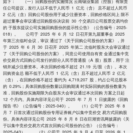
如下： （一）回购股份的实施情况 云南锡业集团（控股）有限责
任公司提议，发行人以不低于人民币 1 亿元（含） 且不超过人民币
2 亿元（含）回购公司股份用于减少注册资本，回购价格区间上 限不
超过董事会审议通过回购股份决议前 30 个交易日公司股票交易均价
的 于股东提议公司实施回购股份的提示性公告》（公告编号：2025-
018）。 公司于 2025 年 6 月 12 日召开第九届董事会 2025
年第三次临时会议，审议 通过了《关于回购公司股份的方案》，并
于 2025 年 6 月 30 日召开 2025 年第二 次临时股东大会审议通过
了《关于回购公司股份的方案》，同意公司使用自有资 金通过集中竞
价交易方式回购公司发行的部分人民币普通股（A 股）股票，用于 注
销并减少注册资本。本次回购价格不超过 21.19 元/股（含）。本次
回购资金总 额不低于人民币 1 亿元（含）且不超过人民币 2 亿元
（含），在回购价格不超过 量约为 4,719,207 股，约占公司总股本
的 0.29%；具体回购股份数量以回购期满 时实际回购的股份数量为
准，回购股份实施期限为自股东大会审议通过本次回购 方案之日起
12 个月内。具体内容详见公司于 2025 年 7 月 1 日披露的《回购
报告 书》（公告编号：2025-040）。 （1）公司于 2025 年 8
月 7 日首次通过回购股份专用证券账户以集中竞价交 易方式回购股
份。具体内容详见公司 2025 年 8 月 8 日在巨潮资讯网披露的《关
于以集中竞价交易方式首次回购公司股份的公告》（公告编号：
2025-043）。 （2）公司于 2025 年 9 月 4 日至 2026 年 1