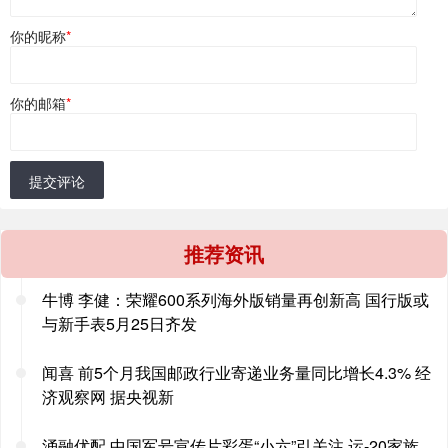
你的昵称
*
你的邮箱
*
提交评论
推荐资讯
牛博 李健：荣耀600系列海外版销量再创新高 国行版或
与新手表5月25日齐发
闻喜 前5个月我国邮政行业寄递业务量同比增长4.3% 经
济观察网 据央视新
涌融优配 中国军号宣传片彩蛋“小六”引关注 运-20家族