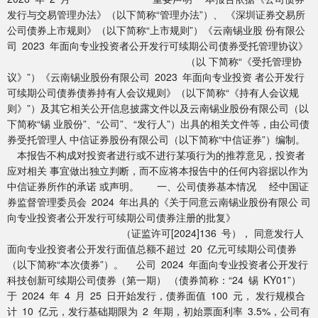
发行与交易管理办法》（以下简称“管理办法”）、 《深圳证券交易所
公司债券上市规则》（以下简称“上市规则”）《云南锡业股 份有限公
司 2023 年面向专业投资者公开发行可续期公司债券受托管理协议》
（以 下简称“《受托管理协
议》”）《云南锡业股份有限公司 2023 年面向专业投资 者公开发行
可续期公司债券债券持有人会议规则》（以下简称“《持有人会议规
则》”）及其它相关公开信息披露文件以及云南锡业股份有限公司（以
下简称“锡 业股份”、“公司”、“发行人”）出具的相关文件等，由公司债
券受托管理人 中信证券股份有限公司（以下简称“中信证券”）编制。
本报告不构成对投资者进行或不进行某项行为的推荐意见，投资者
应对相关 事宜做出独立判断，而不应将本报告中的任何内容据以作为
中信证券所作的承诺 或声明。 一、公司债券基本情况 经中国证
券监督管理委员会 2024 年出具的《关于同意云南锡业股份有限公 司
向专业投资者公开发行可续期公司债券注册的批复》
（证监许可[2024]136 号）， 同意发行人
面向专业投资者公开发行面值总额不超过 20 亿元可续期公司债券
（以下简称“本次债券”）。 公司 2024 年面向专业投资者公开发行
科技创新可续期公司债券（第一期） （债券简称：“24 锡 KY01”）
于 2024 年 4 月 25 日开始发行，债券面值 100 元， 发行规模合
计 10 亿元，发行基础期限为 2 年期，初始票面利率 3.5%，公司有