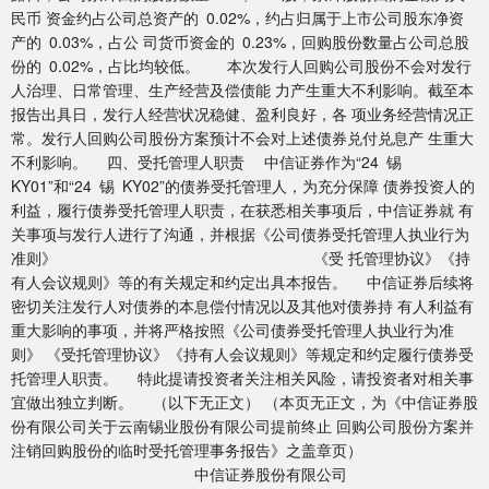
民币 资金约占公司总资产的 0.02%，约占归属于上市公司股东净资
产的 0.03%，占公 司货币资金的 0.23%，回购股份数量占公司总股
份的 0.02%，占比均较低。 本次发行人回购公司股份不会对发行
人治理、日常管理、生产经营及偿债能 力产生重大不利影响。截至本
报告出具日，发行人经营状况稳健、盈利良好，各 项业务经营情况正
常。发行人回购公司股份方案预计不会对上述债券兑付兑息产 生重大
不利影响。 四、受托管理人职责 中信证券作为“24 锡
KY01”和“24 锡 KY02”的债券受托管理人，为充分保障 债券投资人的
利益，履行债券受托管理人职责，在获悉相关事项后，中信证券就 有
关事项与发行人进行了沟通，并根据《公司债券受托管理人执业行为
准则》 《受 托管理协议》《持
有人会议规则》等的有关规定和约定出具本报告。 中信证券后续将
密切关注发行人对债券的本息偿付情况以及其他对债券持 有人利益有
重大影响的事项，并将严格按照《公司债券受托管理人执业行为准
则》 《受托管理协议》《持有人会议规则》等规定和约定履行债券受
托管理人职责。 特此提请投资者关注相关风险，请投资者对相关事
宜做出独立判断。 （以下无正文） （本页无正文，为《中信证券股
份有限公司关于云南锡业股份有限公司提前终止 回购公司股份方案并
注销回购股份的临时受托管理事务报告》之盖章页）
中信证券股份有限公司