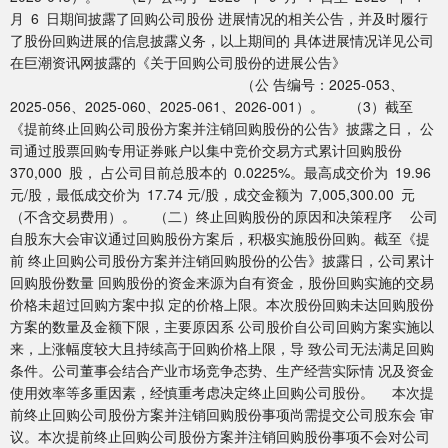
月 6 日期间披露了回购公司股份 进展情况的相关公告，并及时履行
了股份回购进展的信息披露义务，以上期间的 具体进展情况详见公司
在巨潮资讯网披露的《关于回购公司股份的进展公告》
（公 告编号：2025-053、
2025-056、2025-060、2025-061、2026-001）。 （3）截至
《提前终止回购公司股份方案并注销回购股份的公告》披露之日， 公
司通过股票回购专用证券账户以集中竞价交易方式累计回购股份
370,000 股， 占公司目前总股本的 0.0225%。最高成交价为 19.96
元/股，最低成交价为 17.74 元/股，成交金额为 7,005,300.00 元
（不含交易费用）。 （二）终止回购股份的原因和决策程序 公司
自股东大会审议通过回购股份方案后，积极实施股份回购。截至《提
前 终止回购公司股份方案并注销回购股份的公告》披露日，公司累计
回购股份数量 回购股份的资金来源为自有资金，股份回购实施的交易
价格未超过回购方案中拟 定的价格上限。本次股份回购未达回购股份
方案的数量及金额下限，主要原因系 公司股价自公司回购方案实施以
来，上涨幅度较大且持续高于回购价格上限，导 致公司无法满足回购
条件。公司董事会结合产业市场竞争态势、生产经营实际情 况及资金
使用效率等多重因素，经慎重考虑决定终止回购公司股份。 本次提
前终止回购公司股份方案并注销回购股份事项尚需提交公司股东会 审
议。本次提前终止回购公司股份方案并注销回购股份事项不会对公司