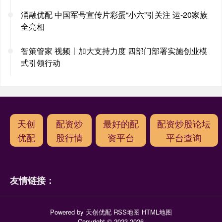
涌融优配 中国军号宣传片彩蛋“小六”引关注 运-20家族
全亮相
智策管家 视频丨加大支持力度 四部门部署实施创业模
式引领行动
天创
配资炒
最好的配
配资炒股论坛
优配
股行情
资平台
平台查询
友情链接：
Powered by
天创优配
RSS地图
HTML地图
Copyright
© 2023-2026