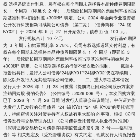
权 选择递延支付利息，且有权在每个周期末选择将本品种债券期限延
长 1 个周期 （即延长 2 年），后续延长周期期间的票面利率按照当
期基准利率+初始利差 +300BP 确定。公司 2024 年面向专业投资者
公开发行科技创新可续期公司债券 （第二期）（债券简称：“24 锡
KY02”）于 2024 年 5 月 27 日开始发行，债券面 值 100 元，
发行规模合计 10 亿元， 发行基础期限
为 3 年期，初始票面利率 2.78%， 公司有权选择递延支付利息，有
权在每个周期末选择将本品种债券期限延长 1 个 周期（即延长 3
年），后续延长周期期间的票面利率按照当期基准利率+初始利 差
+300BP 确定。公司续期选择权的行使不受次数的限制。 截至本
报告出具日，发行人公司债券“24锡KY01”“24锡KY02”仍在存续期，
除此以外发行人无其他存续公司债券。 二、重大事项基本情况
发行人于 2026 年 1 月 28 日披露《提前终止回购公司股份方案并
注销回购股 份的公告》（公告编号：2026-006 号），本次回购方案
已于 2026 年 1 月 26 日通 过发行人董事会审议通过。中信证券作
为发行人已发行的公司债券 “24 锡 KY01”“24 锡 KY02”的受托管理
人，持续密切关注对债券持有人权益有重大影响 的事项。根据《公司
债券发行与交易管理办法》《公司债券受托管理人执业行为 准则》
《深圳证券交易所公司债券存续期监管业务指引第 2 号——临时报
告》等 相关规定及《受托管理协议》有关约定，现就发行人情况报告