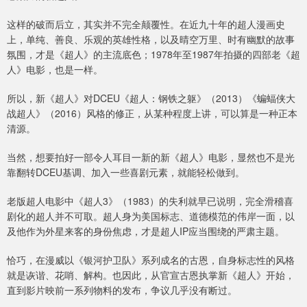
这样的破而后立，其实并不完全颠覆性。在近九十年的超人漫画史
上，单纯、善良、乐观的英雄性格，以及晴空万里、时有幽默的故事
氛围，才是《超人》的主流底色；1978年至1987年拍摄的四部老《超
人》电影，也是一样。
所以，新《超人》对DCEU《超人：钢铁之躯》（2013）《蝙蝠侠大
战超人》（2016）风格的修正，从某种程度上讲，可以算是一种正本
清源。
当然，想要拍好一部令人耳目一新的新《超人》电影，显然也不是光
靠翻转DCEU基调、加入一些喜剧元素，就能轻松做到。
老版超人电影中《超人3》（1983）的失利就早已说明，完全滑稽喜
剧化的超人并不可取。超人身为美国标志、道德模范的伟岸一面，以
及他作为外星来客的身份焦虑，才是超人IP应当围绕的严肃主题。
恰巧，在漫威以《银河护卫队》系列成名的古恩，自身标志性的风格
就是诙谐、花哨、解构。也因此，从官宣古恩执掌新《超人》开始，
直到影片映前一系列物料的发布，争议几乎没有断过。