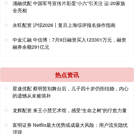
涌融优配 中国军号宣传片彩蛋“小六”引关注 运-20家族
全亮相
永旺配资 沪综2026丨复旦上海综评报名操作指南
中金汇融 中信博：7月9日融资买入123301万元，融资
融券余额291亿元
热点资讯
星速优配 蔡明暂别舞台后，儿子四十岁仍拒结婚，内心
的遗憾从未被填补
龙辉配资 来王小慧艺术馆，感受“生命之树”的疗愈力量
富明证券 Netflix最大优势或成最大风险：用户流失隐忧
浮现