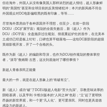
但在海外，外国人从没有像美国人那样浓烈的超人情结，超人形象鲜
明的“美国性”甚至和全球目前的反美情绪犯冲；本片的新风格不符合
外国观众对DC电影偏暗黑的既有印象，等等……
尽管海外票房由于各种原因并不理想，但至少，在前一阶段
DCEU（DC扩展宇宙）规划的全面失败后，新《超人》作为
DCU（DC宇宙）全盘抛弃过往规划、彻底重起炉灶的首作，在北美本
土成功已经是板上钉钉，口碑也算平稳落地——这给DC新阶段的超级
英雄影视开发，开了一个合格的头。
既作为新《超人》的编剧和导演，也作为DCU创作规划的整体掌控
者，“滚导”詹姆斯·古恩，这次到底做对了哪些事情？
新超人青春亲民正能量
最大的一件，就是在超人形象上的“有破有立”。
新《超人》成功“破”了DCEU版超人电影“苦大仇深”、宗教意味浓厚的
阴暗基调，以及亨利·卡维尔版本的“人间之神”色彩；“立”起了更明快
昂扬的新世界观，和一个更“凡人化”、更可爱亲民、同时也更具道德
感染力的新超人。