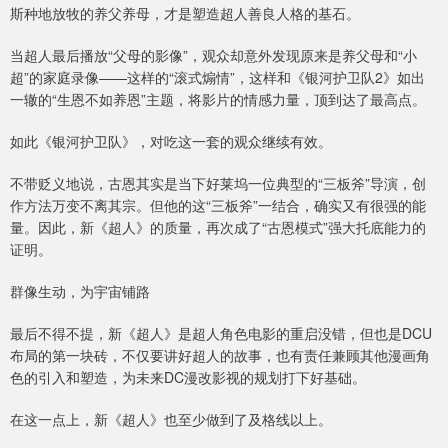
斯种地放牧的养父养母，才是塑造超人善良人格的基石。
当超人最后播放“父母的影像”，观众却意外发现原来是养父母和“小
超”的家庭录像——这样的“滚式煽情”，这样和《银河护卫队2》如出
一辙的“生恩不如养恩”主题，将影片的情感力量，顶到达了最高点。
如此《银河护卫队》，对吃这一套的观众继续有效。
不带贬义地说，古恩其实是当下好莱坞一位典型的“三板斧”导演，创
作方法万变不离其宗。但他的这“三板斧”一结合，确实又有很强的能
量。因此，新《超人》的质量，再次成了“古恩模式”强大托底能力的
证明。
群像生动，为宇宙铺路
最后不得不提，新《超人》是超人角色电影的重启没错，但也是DCU
布局的第一块砖，不仅要讲好超人的故事，也有责任兼顾其他漫画角
色的引入和塑造，为未来DC漫改影视的规划打下好基础。
在这一点上，新《超人》也至少做到了及格线以上。