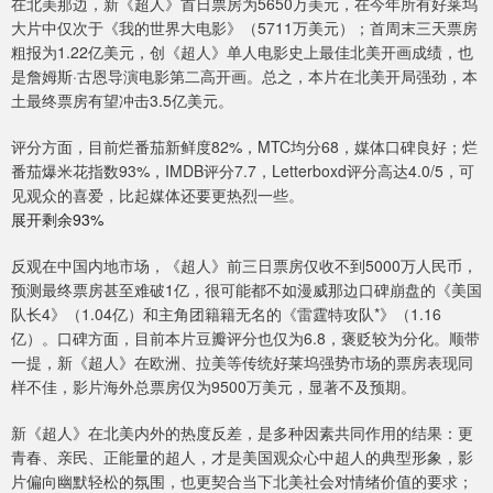
在北美那边，新《超人》首日票房为5650万美元，在今年所有好莱坞
大片中仅次于《我的世界大电影》（5711万美元）；首周末三天票房
粗报为1.22亿美元，创《超人》单人电影史上最佳北美开画成绩，也
是詹姆斯·古恩导演电影第二高开画。总之，本片在北美开局强劲，本
土最终票房有望冲击3.5亿美元。
评分方面，目前烂番茄新鲜度82%，MTC均分68，媒体口碑良好；烂
番茄爆米花指数93%，IMDB评分7.7，Letterboxd评分高达4.0/5，可
见观众的喜爱，比起媒体还要更热烈一些。
展开剩余93%
反观在中国内地市场，《超人》前三日票房仅收不到5000万人民币，
预测最终票房甚至难破1亿，很可能都不如漫威那边口碑崩盘的《美国
队长4》（1.04亿）和主角团籍籍无名的《雷霆特攻队*》（1.16
亿）。口碑方面，目前本片豆瓣评分也仅为6.8，褒贬较为分化。顺带
一提，新《超人》在欧洲、拉美等传统好莱坞强势市场的票房表现同
样不佳，影片海外总票房仅为9500万美元，显著不及预期。
新《超人》在北美内外的热度反差，是多种因素共同作用的结果：更
青春、亲民、正能量的超人，才是美国观众心中超人的典型形象，影
片偏向幽默轻松的氛围，也更契合当下北美社会对情绪价值的要求；