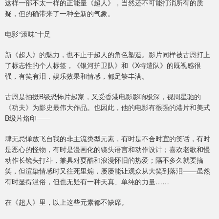
这样一部不太一样的正能量《超人》，当然还不可能打消所有的质
疑，但的确带来了一种全新的气象。
电影“滚味”十足
新《超人》的魅力，也不止于超人的角色塑造。影片同样被古恩打上
了标志性的个人标签，《银河护卫队》和《X特遣队》的既视感很
强，有笑有泪，娱乐效果和情感，都足够丰满。
古恩是拍摄B级恐怖片起家，又受香港电影影响极深，视周星驰的
《功夫》为影史最伟大作品。也因此，他的电影有很强的港片和美式
B级片烙印——
肆无忌惮放飞自我的非主流类型元素，有时是不合时宜的笑话，有时
是恶心的怪物，有时是漫画化的镜头语言和动作设计；喜欢老歌和慢
动作长镜头打斗，兼具对耍酷和浪漫怀旧的热爱；隔不多久就要搞
笑，但渲染情感时又往死里煽，屡屡能让观众从大笑到落泪——虽然
有时显得滥俗，但也无疑有一种天真、单纯的力量……
在《超人》里，以上这些元素都不缺席。