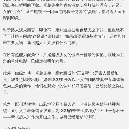
画出各自鲜明的形象。卓越先生的睿智沉稳，绿灯侠的浮夸，超级少
女的“朋克”，甚至电视里一闪而过的和平使者的“臭屁”，都能给人留下
深刻印象。
对于路人观众而言，即使不一定知道这些角色是怎么来的，但也绝不
至于让路人困惑“这是谁”“谁打谁”，如果想要看懂基本情节、记住和分
辨主要人物，新《超人》并没有什么门槛。
在所有超能力配角中，片尾超级少女的惊鸿一瞥最为惊艳，以她为主
角的单体电影，已经定档明年六月。
此外，由绿灯侠、卓越先生、鹰女组成的“正义帮”（元素人最后加
入）塑造也比较出彩。如果DCU要开发以正义帮团队或其中某单体角
色为主角的新作，他们在观众中的认知和好感基础，已经比较立得住
了。
总之，既创造性地、出彩地诠释了超人这一老派超级英雄的精神内
核，又引入了群像铺设线索，为DCU的未来延展埋好了不止一颗种子
——新《超人》作为开山之作，做得已经足够“尽职”。
（文/阿拉纽特）