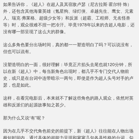
如果告诉你，《超人》在超人及其宿敌卢瑟（尼古拉斯·霍尔特 饰）
外，还包含其他海量英雄（氪星狗、绿灯侠、卓越先生、鹰女、元素
人、瑞克·弗莱格、超级少女等）和反派（超霸、工程师、无名怪兽
等）时，观众很难不捏一把冷汗。毕竟1978年以来的含超人电影，还
没有哪一部呈现了这么大的群像。
这么多角色要分出场时间，真的都一一塑造明白了吗？可以说没有，
但也可以说有。
没塑造明白的一面，很好理解：毕竟正片掐头去尾也就120分钟，所
以在新《超人》中，每当新角色出现时，都几乎不专门交代人物前
史，或只是在台词中连带暗示一两句，即使是作为超人头号对手的卢
瑟，也是如此。
这样，在看完电影后，本来就不了解这些角色的路人观众，依然对英
雄和反派们的起源故事知之甚少。
那为什么又说“有”呢？
因为在几乎不交代角色前史的前提下，新《超人》往往能在人物出场
极短时间内，通过具体的超能力呈现和寥寥几句各具性格的台词，勾