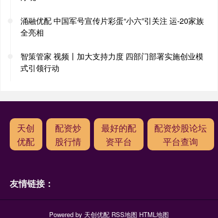
涌融优配 中国军号宣传片彩蛋“小六”引关注 运-20家族
全亮相
智策管家 视频丨加大支持力度 四部门部署实施创业模
式引领行动
天创
配资炒
最好的配
配资炒股论坛
优配
股行情
资平台
平台查询
友情链接：
Powered by
天创优配
RSS地图
HTML地图