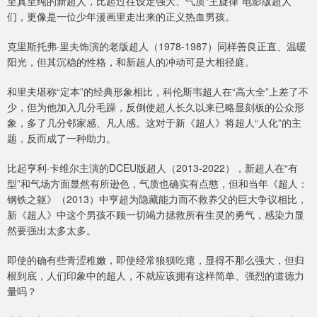
至真至纯的新超人，比起过往设定强大、气质“主旋律”电影版超人
们，更像是一位少年漫画里走出来的正义热血男孩。
克里斯托弗·里夫饰演的老版超人（1978-1987）同样善良正直、温暖
阳光，但其沉稳的性格，和新超人的冲动可是大相径庭。
和里夫堪称“定本”的经典形象相比，科伦斯韦超人在“高大全”上差了不
少，但为他加入几分毛躁，反倒使超人长久以来已略显刻板的公众形
象，多了几分邻家感、凡人感。这对于新《超人》将超人“人化”的主
题，反而成了一种助力。
比起亨利·卡维尔主演的DCEU版超人（2013-2022），新超人在“有
型”和气场方面显然有所逊色，气质也确实有点憨，但和当年《超人：
钢铁之躯》（2013）中亨超为隐藏能力而不救养父的巨大争议相比，
新《超人》中这个男孩不顾一切竭力拯救所有生灵的勇气，感染力显
然要强出太多太多。
即使的确有些青涩稚嫩，即使经常狼狈吃瘪，显得不那么强大，但归
根到底，人们印象中的超人，不就应该拥有这样简单、强烈的道德力
量吗？