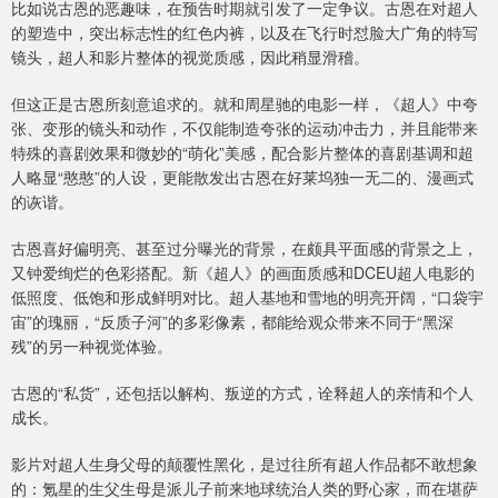
比如说古恩的恶趣味，在预告时期就引发了一定争议。古恩在对超人
的塑造中，突出标志性的红色内裤，以及在飞行时怼脸大广角的特写
镜头，超人和影片整体的视觉质感，因此稍显滑稽。
但这正是古恩所刻意追求的。就和周星驰的电影一样，《超人》中夸
张、变形的镜头和动作，不仅能制造夸张的运动冲击力，并且能带来
特殊的喜剧效果和微妙的“萌化”美感，配合影片整体的喜剧基调和超
人略显“憨憨”的人设，更能散发出古恩在好莱坞独一无二的、漫画式
的诙谐。
古恩喜好偏明亮、甚至过分曝光的背景，在颇具平面感的背景之上，
又钟爱绚烂的色彩搭配。新《超人》的画面质感和DCEU超人电影的
低照度、低饱和形成鲜明对比。超人基地和雪地的明亮开阔，“口袋宇
宙”的瑰丽，“反质子河”的多彩像素，都能给观众带来不同于“黑深
残”的另一种视觉体验。
古恩的“私货”，还包括以解构、叛逆的方式，诠释超人的亲情和个人
成长。
影片对超人生身父母的颠覆性黑化，是过往所有超人作品都不敢想象
的：氪星的生父生母是派儿子前来地球统治人类的野心家，而在堪萨