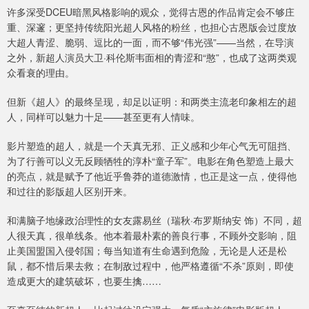
许多深受DCEU暗黑风格影响的观众，觉得古恩的作品肯定会不够庄
重、深邃；更坚持传统阳光超人风格的粉丝，也担心古恩版会过度放
大超人青涩、脆弱、逗比的一面，而不够“伟光强”——当然，在导演
之外，新超人演员大卫·科伦斯韦面相的青涩和“憨”，也成了这两类观
众看衰的理由。
但新《超人》的最终呈现，却足以证明：和两类主流老印象相左的超
人，同样可以魅力十足——甚至更有人情味。
影片塑造的超人，就是一个天真无邪、正义感和少年心气无可阻挡、
为了行善可以义无反顾牺牲的淳朴“童子军”。电影在角色塑造上最大
的亮点，就是赋予了他近乎鲁莽的道德激情，也正是这一点，使得他
和过往的影版超人区别开来。
和满脑子地缘政治理性的女友露易丝（瑞秋·布罗斯纳安 饰）不同，超
人很天真，很单线条。他本着最朴素的善良行事，不顾外交影响，阻
止美国盟国入侵邻国；每当知道有生命遇到危险，无论是人还是松
鼠，都不惜后果去救；在制敌过程中，他严格遵循“不杀”原则，即使
造成更大的建筑破坏，也要生擒……